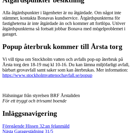
Åtgärdspunkter besiktning
Alla åtgärdspunkter i lägenheter är nu åtgärdade. Om något inte
stämmer, kontakta Bonavas kundservice. Åtgärdspunkterna för
fastigheterna är inte åtgärdade än och kommer att fortlöpa. Utöver
åtgärdspunkterna så fortsatt jobbar Bonava med mögelproblemet i
garaget.
Popup återbruk kommer till Årsta torg
Vi vill tipsa om Stockholm vatten och avfalls pop-up återbruk på
Årsta torg den 18-19 maj kl 10-16. Du kan lämna miljöfarligt avfall,
bärbart grovavfall samt saker som kan återbrukas. Mer information:
https://www.stockholmvattenochavfall.se/popup
Hälsningar från styrelsen BRF Årstaliden
För ett tryggt och trivsamt boende
Inläggsnavigering
Föregående
Hissen 32:an felanmäld
Nästa
Garagestädning 31/5