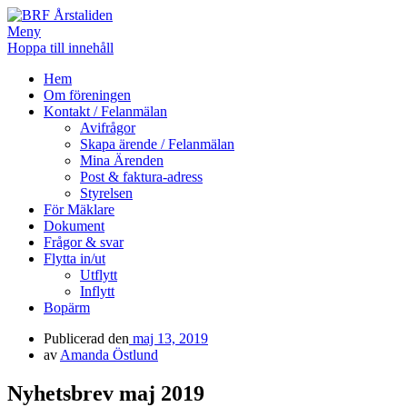
Meny
Hoppa till innehåll
BRF Årstaliden
Hem
Om föreningen
Kontakt / Felanmälan
Avifrågor
Skapa ärende / Felanmälan
Mina Ärenden
Post & faktura-adress
Styrelsen
För Mäklare
Dokument
Frågor & svar
Flytta in/ut
Utflytt
Inflytt
Bopärm
Publicerad den
maj 13, 2019
av
Amanda Östlund
Nyhetsbrev maj 2019