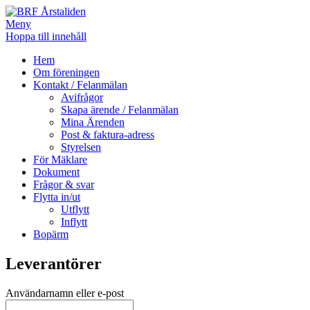
Meny
Hoppa till innehåll
BRF Årstaliden
Hem
Om föreningen
Kontakt / Felanmälan
Avifrågor
Skapa ärende / Felanmälan
Mina Ärenden
Post & faktura-adress
Styrelsen
För Mäklare
Dokument
Frågor & svar
Flytta in/ut
Utflytt
Inflytt
Bopärm
Leverantörer
Användarnamn eller e-post