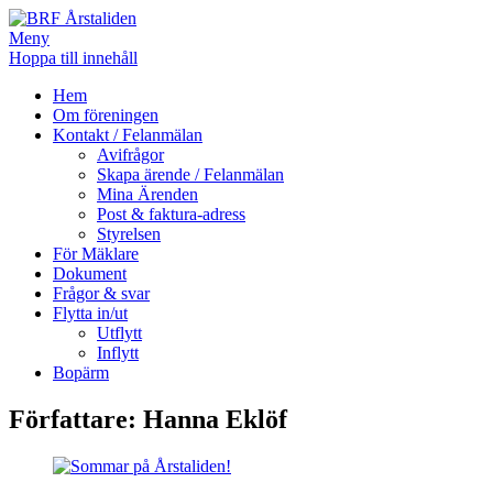
Meny
Hoppa till innehåll
BRF Årstaliden
Hem
Om föreningen
Kontakt / Felanmälan
Avifrågor
Skapa ärende / Felanmälan
Mina Ärenden
Post & faktura-adress
Styrelsen
För Mäklare
Dokument
Frågor & svar
Flytta in/ut
Utflytt
Inflytt
Bopärm
Författare:
Hanna Eklöf