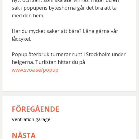
nytt och sånt som ska återvinnas. Hittar du en
sak i popupens byteshörna går det bra att ta
med den hem.
Har du mycket saker att bära? Låna gärna vår
lådcykel.
Popup återbruk turnerar runt i Stockholm under
helgerna. Turlistan hittar du på
www.svoa.se/popup
FÖREGÅENDE
Inläggsnavigering
Ventilation garage
NÄSTA