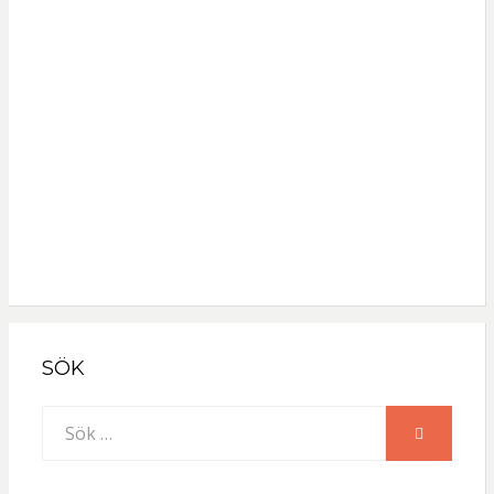
Lösenord
Håll mig inloggad
Registrera
Glömt lösenordet?
SÖK
Sök
SÖK
efter: