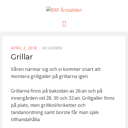
BRF
Meny
ÅRSTALIDE
PUBLICERAD
APRIL 2, 2018
AV
ADMIN
DEN
Grillar
Våren närmar sig och vi kommer snart att
montera grillgaller på grillarna igen.
Grillarna finns på baksidan av 26:an och på
innergården vid 28, 30 och 32:an. Grillgaller finns
på plats, men grillkol/briketter och
tändanordning samt borste får man själv
tillhandahålla.