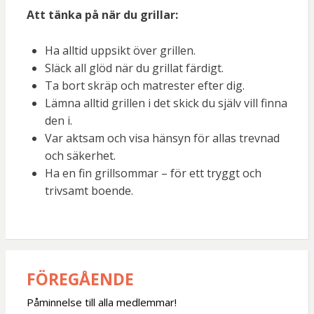
Att tänka på när du grillar:
Ha alltid uppsikt över grillen.
Släck all glöd när du grillat färdigt.
Ta bort skräp och matrester efter dig.
Lämna alltid grillen i det skick du själv vill finna
den i.
Var aktsam och visa hänsyn för allas trevnad
och säkerhet.
Ha en fin grillsommar – för ett tryggt och
trivsamt boende.
FÖREGÅENDE
Inläggsnavigering
Påminnelse till alla medlemmar!