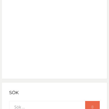
Lösenord
Håll mig inloggad
Registrera
Glömt lösenordet?
SÖK
Sök
SÖK