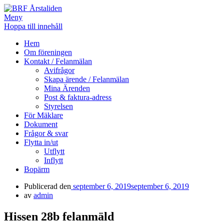
Meny
Hoppa till innehåll
BRF Årstaliden
Hem
Om föreningen
Kontakt / Felanmälan
Avifrågor
Skapa ärende / Felanmälan
Mina Ärenden
Post & faktura-adress
Styrelsen
För Mäklare
Dokument
Frågor & svar
Flytta in/ut
Utflytt
Inflytt
Bopärm
Publicerad den
september 6, 2019
september 6, 2019
av
admin
Hissen 28b felanmäld