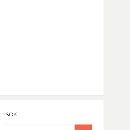
Löseno
rd
Håll mig inloggad
Registrera
Glömt lösenordet?
SÖK
Sök