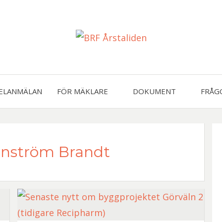
BRF
FELANMÄLAN
FÖR MÄKLARE
DOKUMENT
FRÅG
ÅRST
nström Brandt