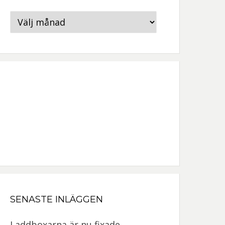
Arkiv
SENASTE INLÄGGEN
Laddboxarna är nu fixade.