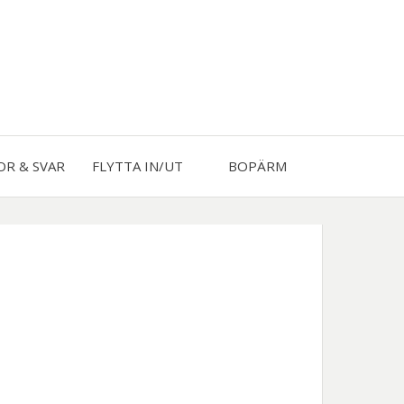
OR & SVAR
FLYTTA IN/UT
BOPÄRM
ALIDEN
Använd
arnamn
eller e-post