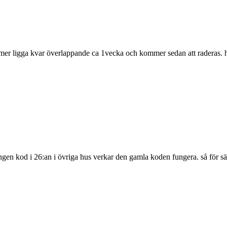
r ligga kvar överlappande ca 1vecka och kommer sedan att raderas. ht
r ingen kod i 26:an i övriga hus verkar den gamla koden fungera. så för s