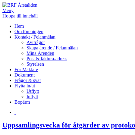
Meny
Hoppa till innehåll
BRF Årstaliden
Hem
Om föreningen
Kontakt / Felanmälan
Avifrågor
Skapa ärende / Felanmälan
Mina Ärenden
Post & faktura-adress
Styrelsen
För Mäklare
Dokument
Frågor & svar
Flytta in/ut
Utflytt
Inflytt
Bopärm
Uppsamlingsvecka för åtgärder av protoko