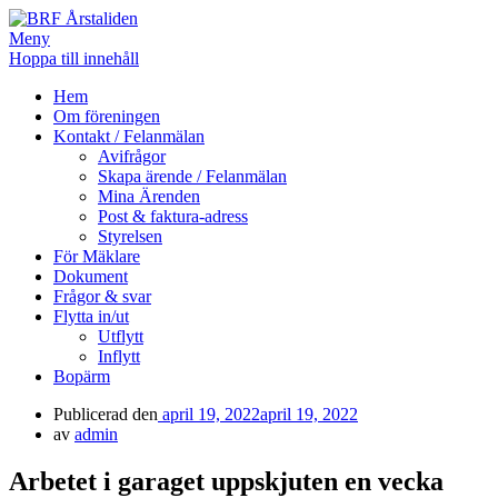
Meny
Hoppa till innehåll
BRF Årstaliden
Hem
Om föreningen
Kontakt / Felanmälan
Avifrågor
Skapa ärende / Felanmälan
Mina Ärenden
Post & faktura-adress
Styrelsen
För Mäklare
Dokument
Frågor & svar
Flytta in/ut
Utflytt
Inflytt
Bopärm
Publicerad den
april 19, 2022
april 19, 2022
av
admin
Arbetet i garaget uppskjuten en vecka