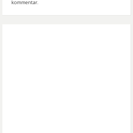
kommentar.
Användar
namn eller e-
post
Lösenord
Håll mig inloggad
Registrera