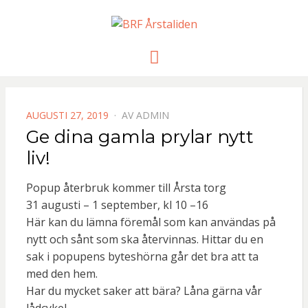
BRF
Meny
ÅRSTALIDE
PUBLICERAD
AUGUSTI 27, 2019
AV
ADMIN
DEN
Ge dina gamla prylar nytt
liv!
Popup återbruk kommer till Årsta torg
31 augusti – 1 september, kl 10 –16
Här kan du lämna föremål som kan användas på
nytt och sånt som ska återvinnas. Hittar du en
sak i popupens byteshörna går det bra att ta
med den hem.
Har du mycket saker att bära? Låna gärna vår