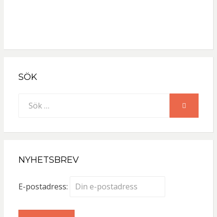
Glömt lösenordet?
SÖK
Sök
SÖK
efter:
NYHETSBREV
E-postadress: