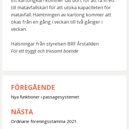
Ett kartongkärl kommer tas bort för att få in ett
till matavfallskärl för att utöka kapaciteten för
matavfall. Hämtningen av kartong kommer att
ökas från en gång i veckan till två gånger i
veckan.
Hälsningar från styrelsen BRF Årstaliden
För ett tryggt och trivsamt boende
FÖREGÅENDE
Inläggsnavigering
Nya funktioner i passagesystemet
NÄSTA
Ordinarie föreningsstämma 2021