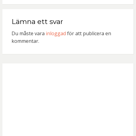
Lämna ett svar
Du måste vara
inloggad
för att publicera en
kommentar.
Användar
namn eller e-
post
Lösenord