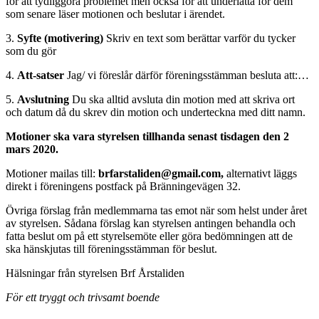
för att tydliggöra problemet men också för att underlätta för dem
som senare läser motionen och beslutar i ärendet.
3.
Syfte (motivering)
Skriv en text som berättar varför du tycker
som du gör
4.
Att-satser
Jag/ vi föreslår därför föreningsstämman besluta att:…
5.
Avslutning
Du ska alltid avsluta din motion med att skriva ort
och datum då du skrev din motion och underteckna med ditt namn.
Motioner ska vara styrelsen tillhanda senast
tisdagen den 2
mars 2020
.
Motioner mailas till:
brfarstaliden@gmail.com,
alternativt läggs
direkt i föreningens postfack på Bränningevägen 32.
Övriga förslag från medlemmarna tas emot när som helst under året
av styrelsen. Sådana förslag kan styrelsen antingen behandla och
fatta beslut om på ett styrelsemöte eller göra bedömningen att de
ska hänskjutas till föreningsstämman för beslut.
Hälsningar från styrelsen Brf Årstaliden
För ett tryggt och trivsamt boende