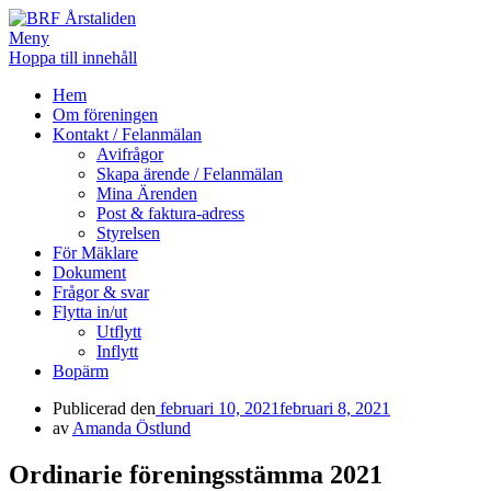
Meny
Hoppa till innehåll
BRF Årstaliden
Hem
Om föreningen
Kontakt / Felanmälan
Avifrågor
Skapa ärende / Felanmälan
Mina Ärenden
Post & faktura-adress
Styrelsen
För Mäklare
Dokument
Frågor & svar
Flytta in/ut
Utflytt
Inflytt
Bopärm
Publicerad den
februari 10, 2021
februari 8, 2021
av
Amanda Östlund
Ordinarie föreningsstämma 2021