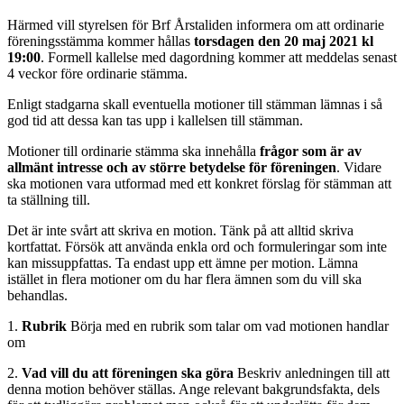
Härmed vill styrelsen för Brf Årstaliden informera om att ordinarie
föreningsstämma kommer hållas
torsdagen den
20
maj
2021 kl
19:00
.
Formell kallelse med dagordning kommer att meddelas senast
4 veckor före ordinarie stämma.
Enligt stadgarna skall eventuella motioner till stämman lämnas i så
god tid att dessa kan tas upp i kallelsen till stämman.
Motioner till ordinarie stämma ska innehålla
frågor som är av
allmänt intresse och av större betydelse för föreningen
. Vidare
ska motionen vara utformad med ett konkret förslag för stämman att
ta ställning till.
Det är inte svårt att skriva en motion. Tänk på att alltid skriva
kortfattat. Försök att använda enkla ord och formuleringar som inte
kan missuppfattas. Ta endast upp ett ämne per motion. Lämna
istället in flera motioner om du har flera ämnen som du vill ska
behandlas.
1.
Rubrik
Börja med en rubrik som talar om vad motionen handlar
om
2.
Vad vill du att föreningen ska göra
Beskriv anledningen till att
denna motion behöver ställas. Ange relevant bakgrundsfakta, dels