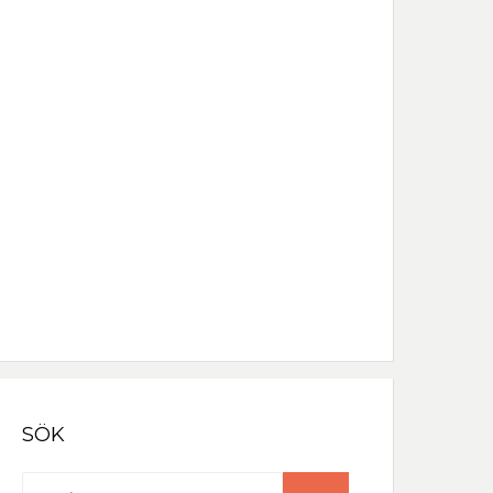
Löseno
rd
Håll mig inloggad
Registrera
Glömt lösenordet?
SÖK
Sök