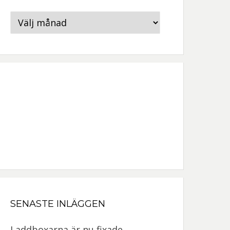
Arkiv
SENASTE INLÄGGEN
Laddboxarna är nu fixade.